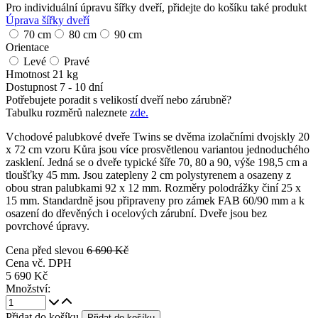
Pro individuální úpravu šířky dveří, přidejte do košíku také produkt
Úprava šířky dveří
70 cm
80 cm
90 cm
Orientace
Levé
Pravé
Hmotnost
21 kg
Dostupnost
7 - 10 dní
Potřebujete poradit s velikostí dveří nebo zárubně?
Tabulku rozměrů naleznete
zde.
Vchodové palubkové dveře Twins se dvěma izolačními dvojskly 20
x 72 cm vzoru Kůra jsou více prosvětlenou variantou jednoduchého
zasklení. Jedná se o dveře typické šíře 70, 80 a 90, výše 198,5 cm a
tloušťky 45 mm. Jsou zatepleny 2 cm polystyrenem a osazeny z
obou stran palubkami 92 x 12 mm. Rozměry polodrážky činí 25 x
15 mm. Standardně jsou připraveny pro zámek FAB 60/90 mm a k
osazení do dřevěných i ocelových zárubní. Dveře jsou bez
povrchové úpravy.
Cena před slevou
6 690 Kč
Cena vč. DPH
5 690 Kč
Množství:
Přidat do košíku