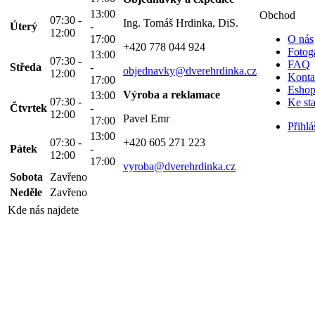
13:00
Obchod
07:30 -
Ing. Tomáš Hrdinka, DiS.
Úterý
-
12:00
17:00
O nás
+420 778 044 924
Fotoga
13:00
07:30 -
FAQ
Středa
-
objednavky@dverehrdinka.cz
12:00
Konta
17:00
Esho
Výroba a reklamace
13:00
07:30 -
Ke st
Čtvrtek
-
12:00
Pavel Emr
17:00
Přihlá
13:00
07:30 -
+420 605 271 223
Pátek
-
12:00
17:00
vyroba@dverehrdinka.cz
Sobota
Zavřeno
Neděle
Zavřeno
Kde nás najdete