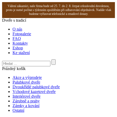
Vážení zákazníci, naše firma bude od 25. 7. do 2. 8. čerpat celozávodní dovolenou,
proto je nutné počítat s týdenním zpožděním při odbavování objednávek. Nadále však
budeme vyřizovat telefonické a emailové dotazy.
Dveře s tradicí
O nás
Fotogalerie
FAQ
Kontakty
Eshop
Ke stažení
Prázdný košík
Akce a výprodeje
Palubkové dveře
Dvoukřídlé palubkové dveře
Vchodové kazetové dveře
Interiérové dveře
Zárubně a prahy
Zámky a kování
Ostatní