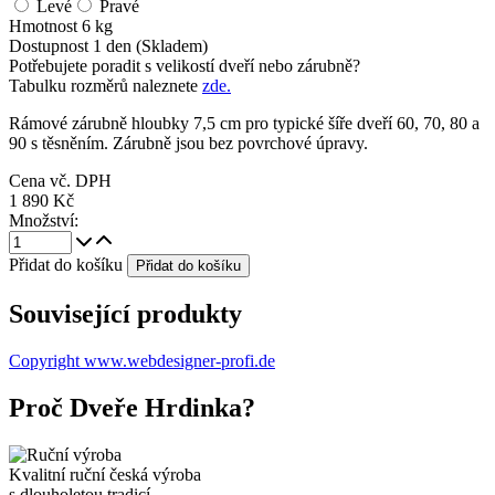
Levé
Pravé
Hmotnost
6 kg
Dostupnost
1 den (Skladem)
Potřebujete poradit s velikostí dveří nebo zárubně?
Tabulku rozměrů naleznete
zde.
Rámové zárubně hloubky 7,5 cm pro typické šíře dveří 60, 70, 80 a
90 s těsněním. Zárubně jsou bez povrchové úpravy.
Cena vč. DPH
1 890 Kč
Množství:
Přidat do košíku
Související produkty
Copyright www.webdesigner-profi.de
Proč Dveře Hrdinka?
Kvalitní ruční česká výroba
s dlouholetou tradicí