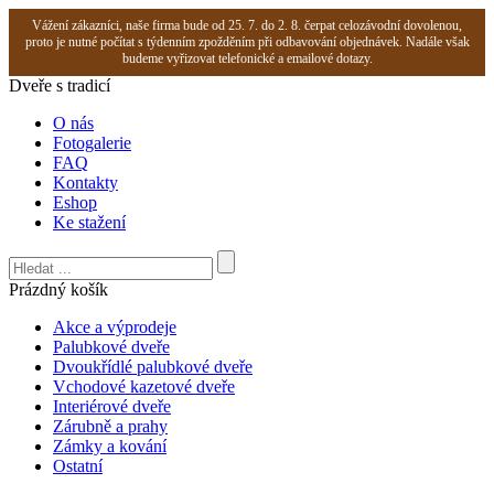
Vážení zákazníci, naše firma bude od 25. 7. do 2. 8. čerpat celozávodní dovolenou,
proto je nutné počítat s týdenním zpožděním při odbavování objednávek. Nadále však
budeme vyřizovat telefonické a emailové dotazy.
Dveře s tradicí
O nás
Fotogalerie
FAQ
Kontakty
Eshop
Ke stažení
Prázdný košík
Akce a výprodeje
Palubkové dveře
Dvoukřídlé palubkové dveře
Vchodové kazetové dveře
Interiérové dveře
Zárubně a prahy
Zámky a kování
Ostatní