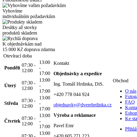
Vyhovíme
individuálním požadavkům
Desítky až stovky
produktů skladem
K objednávkám nad
15 000 Kč
doprava zdarma
Otevírací doba
13:00
Kontakt
07:30 -
Pondělí
-
12:00
17:00
Objednávky a expedice
13:00
Obchod
07:30 -
Ing. Tomáš Hrdinka, DiS.
Úterý
-
12:00
17:00
O nás
+420 778 044 924
Fotoga
13:00
07:30 -
FAQ
Středa
-
objednavky@dverehrdinka.cz
12:00
Konta
17:00
Esho
Výroba a reklamace
13:00
07:30 -
Ke st
Čtvrtek
-
12:00
Pavel Emr
17:00
Přihlá
13:00
07:30 -
+420 605 271 223