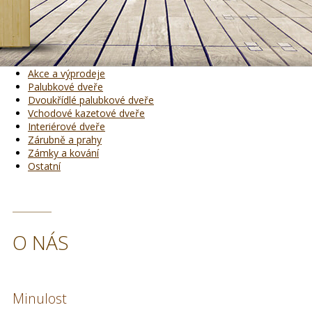
Akce a výprodeje
Palubkové dveře
Dvoukřídlé palubkové dveře
Vchodové kazetové dveře
Interiérové dveře
Zárubně a prahy
Zámky a kování
Ostatní
O NÁS
Minulost