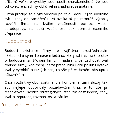
přičemž veškeré výrobky jsou natolik charakteristické, že jsou
od konkurenčních výrobků velmi snadno rozeznatelné.
Firma pracuje se svými výrobky po celou dobu jejich životního
cyklu, tedy od zaměření u zákazníka až po montáž. Výrobky
rozváží firma na krátké vzdálenosti pomocí vlastní
autodopravy, na delší vzdálenosti pak pomocí externího
přepravce.
Budoucnost
Budoucí existence firmy je zajištěna prostřednictvím
nástupnictví syna Tomáše mladšího, který sdílí vizi svého otce
o budoucím směřování firmy. I nadále chce zachovat tvář
rodinné firmy, kde menší parta pracovníků udrží politiku vysoké
kvality výrobků a nízkých cen, to vše při vstřícném přístupu k
zákazníkům.
Chce rozšířit výrobu, sortiment a komplementární služby tak,
aby nejlépe odpovídaly požadavkům trhu, a to vše při
respektování šestice strategických atributů: dostupnost, ceny,
kvalita, reputace, rozmanitost a záruky.
Proč Dveře Hrdinka?