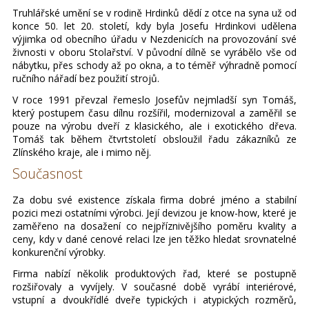
Truhlářské umění se v rodině Hrdinků dědí z otce na syna už od
konce 50. let 20. století, kdy byla Josefu Hrdinkovi udělena
výjimka od obecního úřadu v Nezdenicích na provozování své
živnosti v oboru Stolařství. V původní dílně se vyrábělo vše od
nábytku, přes schody až po okna, a to téměř výhradně pomocí
ručního nářadí bez použití strojů.
V roce 1991 převzal řemeslo Josefův nejmladší syn Tomáš,
který postupem času dílnu rozšířil, modernizoval a zaměřil se
pouze na výrobu dveří z klasického, ale i exotického dřeva.
Tomáš tak během čtvrtstoletí obsloužil řadu zákazníků ze
Zlínského kraje, ale i mimo něj.
Současnost
Za dobu své existence získala firma dobré jméno a stabilní
pozici mezi ostatními výrobci. Její devizou je know-how, které je
zaměřeno na dosažení co nejpříznivějšího poměru kvality a
ceny, kdy v dané cenové relaci lze jen těžko hledat srovnatelné
konkurenční výrobky.
Firma nabízí několik produktových řad, které se postupně
rozšiřovaly a vyvíjely. V současné době vyrábí interiérové,
vstupní a dvoukřídlé dveře typických i atypických rozměrů,