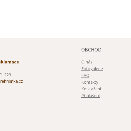
OBCHOD
O nás
reklamace
Fotogalerie
71 223
FAQ
ehrdinka.cz
Kontakty
Ke stažení
Přihlášení