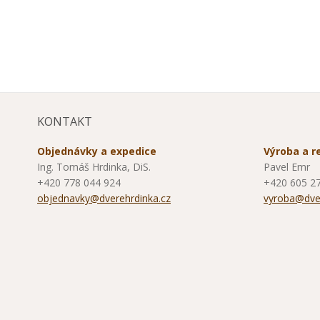
KONTAKT
Objednávky a expedice
Výroba a 
Ing. Tomáš Hrdinka, DiS.
Pavel Emr
+420 778 044 924
+420 605 2
objednavky@dverehrdinka.cz
vyroba@dver