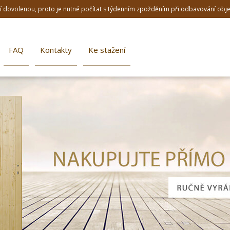
dní dovolenou, proto je nutné počítat s týdenním zpožděním při odbavování ob
FAQ
Kontakty
Ke stažení