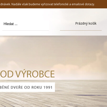
jednávek. Nadále však budeme vyřizovat telefonické a emailové dotazy.
Prázdný košík