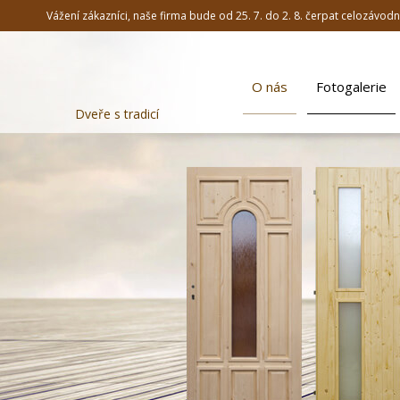
Vážení zákazníci, naše firma bude od 25. 7. do 2. 8. čerpat celozávo
O nás
Fotogalerie
Dveře s tradicí