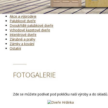
Akce a výprodeje
Palubkové dveře
Dvoukřídlé palubkové dveře
Vchodové kazetové dveře
Interiérové dveře
Zárubně a prahy
Zámky a kování
Ostatní
FOTOGALERIE
Zde se můžete podívat pod pokličku naší výroby a do skladů.