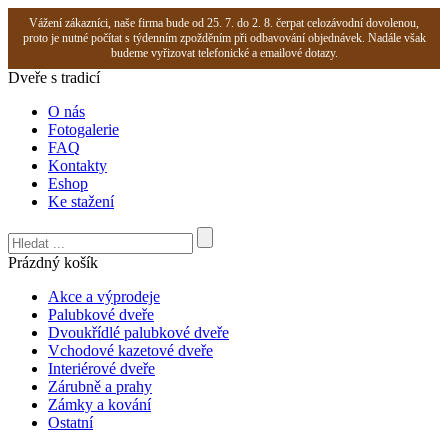
Vážení zákazníci, naše firma bude od 25. 7. do 2. 8. čerpat celozávodní dovolenou,
proto je nutné počítat s týdenním zpožděním při odbavování objednávek. Nadále však
budeme vyřizovat telefonické a emailové dotazy.
Dveře s tradicí
O nás
Fotogalerie
FAQ
Kontakty
Eshop
Ke stažení
Prázdný košík
Akce a výprodeje
Palubkové dveře
Dvoukřídlé palubkové dveře
Vchodové kazetové dveře
Interiérové dveře
Zárubně a prahy
Zámky a kování
Ostatní