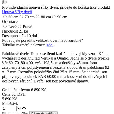
Šířka
Pro individuální úpravu šířky dveří, přidejte do košíku také produkt
Úprava šířky dveří
60 cm
70 cm
80 cm
90 cm
Orientace
Levé
Pravé
Hmotnost
21 kg
Dostupnost
7 - 10 dní
Potřebujete poradit s velikostí dveří nebo zárubně?
Tabulku rozměrů naleznete
zde.
Palubkové dveře Trimax se třemi izolačními dvojskly vzoru Kůra
vycházejí z designu řad Vertikal a Quatro. Jedná se o dveře typické
šíře 60, 70, 80 a 90, výše 198,5 cm a tloušťky 45 mm. Jsou
zatepleny 2 cm polystyrenem a osazeny z obou stran palubkami 92
x 12 mm. Rozměry polodrážky činí 25 x 15 mm. Standardně jsou
připraveny pro zámek FAB 60/90 mm a k osazení do dřevěných i
ocelových zárubní. Dveře jsou bez povrchové úpravy.
Cena před slevou
6 890 Kč
Cena vč. DPH
5 890 Kč
Množství:
Přidat do košíku