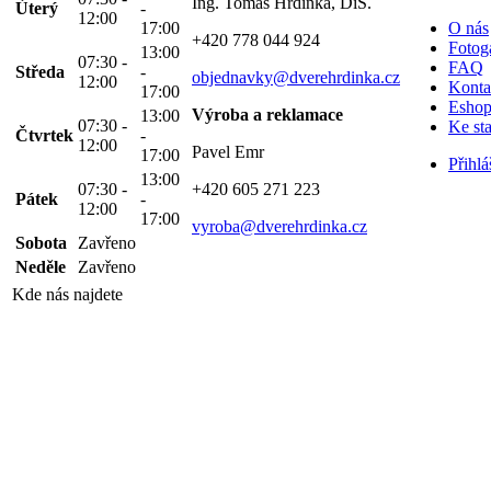
Ing. Tomáš Hrdinka, DiS.
Úterý
-
12:00
17:00
O nás
+420 778 044 924
Fotoga
13:00
07:30 -
FAQ
Středa
-
objednavky@dverehrdinka.cz
12:00
Konta
17:00
Esho
Výroba a reklamace
13:00
07:30 -
Ke st
Čtvrtek
-
12:00
Pavel Emr
17:00
Přihlá
13:00
07:30 -
+420 605 271 223
Pátek
-
12:00
17:00
vyroba@dverehrdinka.cz
Sobota
Zavřeno
Neděle
Zavřeno
Kde nás najdete