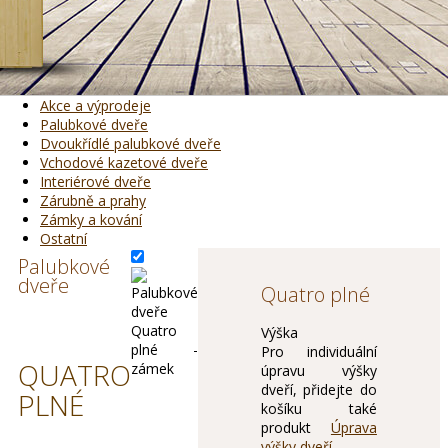
Akce a výprodeje
Palubkové dveře
Dvoukřídlé palubkové dveře
Vchodové kazetové dveře
Interiérové dveře
Zárubně a prahy
Zámky a kování
Ostatní
Palubkové
dveře
Quatro plné
Výška
Pro individuální
QUATRO
úpravu výšky
dveří, přidejte do
PLNÉ
košíku také
produkt
Úprava
výšky dveří