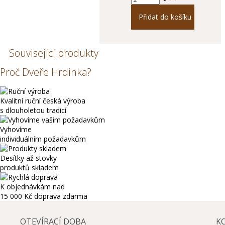
Přidat do košíku
Související produkty
Proč Dveře Hrdinka?
Kvalitní ruční česká výroba
s dlouholetou tradicí
Vyhovíme
individuálním požadavkům
Desítky až stovky
produktů skladem
K objednávkám nad
15 000 Kč
doprava zdarma
OTEVÍRACÍ DOBA
K