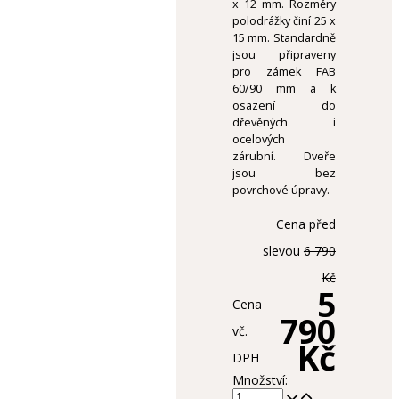
x 12 mm. Rozměry
polodrážky činí 25 x
15 mm. Standardně
jsou připraveny
pro zámek FAB
60/90 mm a k
osazení do
dřevěných i
ocelových
zárubní. Dveře
jsou bez
povrchové úpravy.
Cena před
slevou
6 790
Kč
5
Cena
790
vč.
Kč
DPH
Množství: