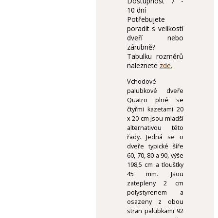
Dostupnost
7 -
10 dní
Potřebujete
poradit s velikostí
dveří nebo
zárubně?
Tabulku rozměrů
naleznete
zde.
Vchodové
palubkové dveře
Quatro plné se
čtyřmi kazetami 20
x 20 cm jsou mladší
alternativou této
řady. Jedná se o
dveře typické šíře
60, 70, 80 a 90, výše
198,5 cm a tloušťky
45 mm. Jsou
zatepleny 2 cm
polystyrenem a
osazeny z obou
stran palubkami 92