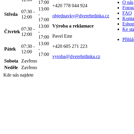
17:00
O nás
+420 778 044 924
Fotoga
13:00
07:30 -
FAQ
Středa
-
objednavky@dverehrdinka.cz
12:00
Konta
17:00
Esho
Výroba a reklamace
13:00
07:30 -
Ke st
Čtvrtek
-
12:00
Pavel Emr
17:00
Přihlá
13:00
07:30 -
+420 605 271 223
Pátek
-
12:00
17:00
vyroba@dverehrdinka.cz
Sobota
Zavřeno
Neděle
Zavřeno
Kde nás najdete