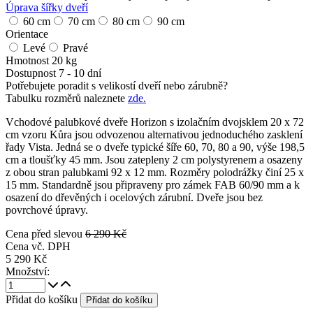
Úprava šířky dveří
60 cm
70 cm
80 cm
90 cm
Orientace
Levé
Pravé
Hmotnost
20 kg
Dostupnost
7 - 10 dní
Potřebujete poradit s velikostí dveří nebo zárubně?
Tabulku rozměrů naleznete
zde.
Vchodové palubkové dveře Horizon s izolačním dvojsklem 20 x 72
cm vzoru Kůra jsou odvozenou alternativou jednoduchého zasklení
řady Vista. Jedná se o dveře typické šíře 60, 70, 80 a 90, výše 198,5
cm a tloušťky 45 mm. Jsou zatepleny 2 cm polystyrenem a osazeny
z obou stran palubkami 92 x 12 mm. Rozměry polodrážky činí 25 x
15 mm. Standardně jsou připraveny pro zámek FAB 60/90 mm a k
osazení do dřevěných i ocelových zárubní. Dveře jsou bez
povrchové úpravy.
Cena před slevou
6 290 Kč
Cena vč. DPH
5 290 Kč
Množství:
Přidat do košíku