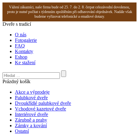
Vážení zákazníci, naše firma bude od 25. 7. do 2. 8. čerpat celozávodní dovolenou,
proto je nutné počítat s týdenním zpožděním při odbavování objednávek. Nadále však
budeme vyřizovat telefonické a emailové dotazy.
Dveře s tradicí
O nás
Fotogalerie
FAQ
Kontakty
Eshop
Ke stažení
Prázdný košík
Akce a výprodeje
Palubkové dveře
Dvoukřídlé palubkové dveře
Vchodové kazetové dveře
Interiérové dveře
Zárubně a prahy
Zámky a kování
Ostatní