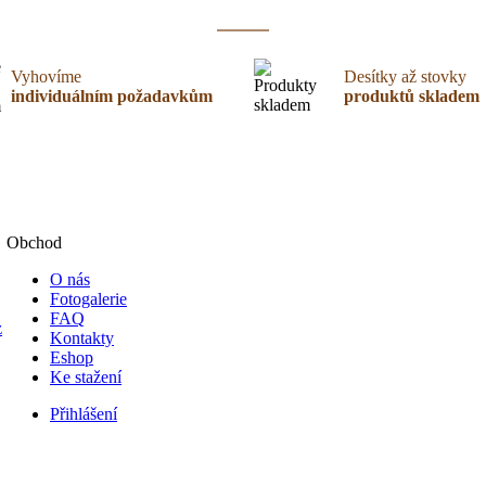
Vyhovíme
Desítky až stovky
individuálním požadavkům
produktů skladem
Obchod
O nás
Fotogalerie
FAQ
z
Kontakty
Eshop
Ke stažení
Přihlášení