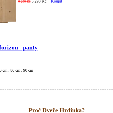
5 290 Kč
Koupit
6 290 Kč
orizon - panty
0 cm , 80 cm , 90 cm
Proč Dveře Hrdinka?