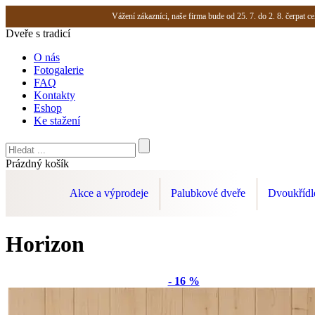
Vážení zákazníci, naše firma bude od 25. 7. do 2. 8. čerpat
Dveře s tradicí
O nás
Fotogalerie
FAQ
Kontakty
Eshop
Ke stažení
Prázdný košík
Akce a výprodeje
Palubkové dveře
Dvoukřídl
Horizon
- 16 %