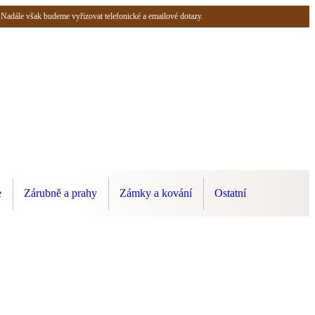
 Nadále však budeme vyřizovat telefonické a emailové dotazy.
e
Zárubně a prahy
Zámky a kování
Ostatní