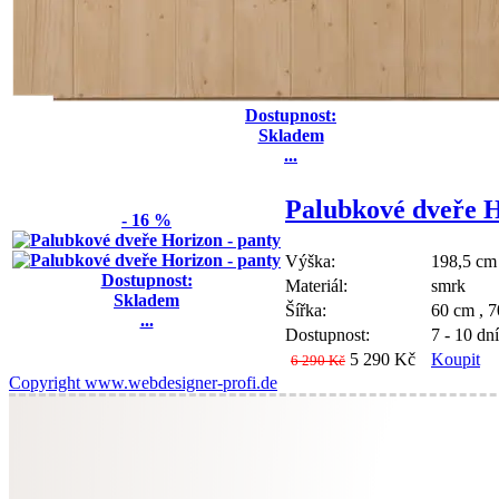
Dostupnost:
Skladem
...
Palubkové dveře H
- 16 %
Výška:
198,5 cm
Dostupnost:
Materiál:
smrk
Skladem
Šířka:
60 cm , 7
...
Dostupnost:
7 - 10 dní
5 290 Kč
Koupit
6 290 Kč
Copyright www.webdesigner-profi.de