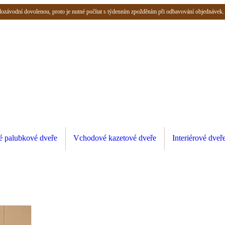
 celozávodní dovolenou, proto je nutné počítat s týdenním zpožděním při odbavování objednávek.
é palubkové dveře
Vchodové kazetové dveře
Interiérové dveř