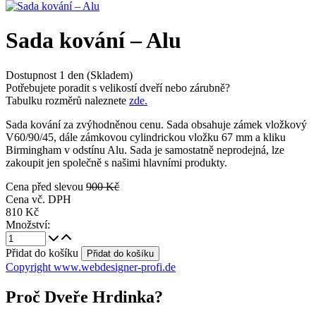
Sada kování – Alu
Dostupnost
1 den (Skladem)
Potřebujete poradit s velikostí dveří nebo zárubně?
Tabulku rozměrů naleznete
zde.
Sada kování za zvýhodněnou cenu. Sada obsahuje zámek vložkový
V60/90/45, dále zámkovou cylindrickou vložku 67 mm a kliku
Birmingham v odstínu Alu. Sada je samostatně neprodejná, lze
zakoupit jen společně s našimi hlavními produkty.
Cena před slevou
900 Kč
Cena vč. DPH
810 Kč
Množství:
Přidat do košíku
Copyright www.webdesigner-profi.de
Proč Dveře Hrdinka?