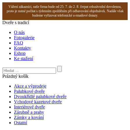
Vážení zákazníci, naše firma bude od 25. 7. do 2. 8. čerpat celozávodní dovolenou,
proto je nutné počítat s týdenním zpožděním při odbavování objednávek. Nadále však
budeme vyřizovat telefonické a emailové dotazy.
Dveře s tradicí
O nás
Fotogalerie
FAQ
Kontakty
Eshop
Ke stažení
Prázdný košík
Akce a výprodeje
Palubkové dveře
Dvoukřídlé palubkové dveře
Vchodové kazetové dveře
Interiérové dveře
Zárubně a prahy
Zámky a kování
Ostatní