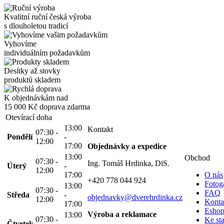
Kvalitní ruční česká výroba
s dlouholetou tradicí
Vyhovíme
individuálním požadavkům
Desítky až stovky
produktů skladem
K objednávkám nad
15 000 Kč
doprava zdarma
Otevírací doba
13:00
Kontakt
07:30 -
Pondělí
-
12:00
17:00
Objednávky a expedice
13:00
Obchod
07:30 -
Ing. Tomáš Hrdinka, DiS.
Úterý
-
12:00
17:00
O nás
+420 778 044 924
Fotoga
13:00
07:30 -
FAQ
Středa
-
objednavky@dverehrdinka.cz
12:00
Konta
17:00
Esho
Výroba a reklamace
13:00
07:30 -
Ke st
Čtvrtek
-