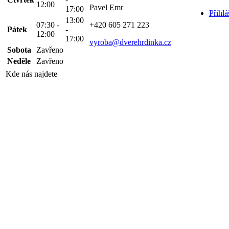
12:00
Pavel Emr
17:00
Přihlá
13:00
07:30 -
+420 605 271 223
Pátek
-
12:00
17:00
vyroba@dverehrdinka.cz
Sobota
Zavřeno
Neděle
Zavřeno
Kde nás najdete