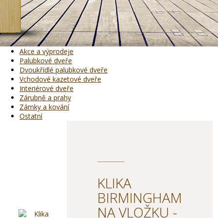
Akce a výprodeje
Palubkové dveře
Dvoukřídlé palubkové dveře
Vchodové kazetové dveře
Interiérové dveře
Zárubně a prahy
Zámky a kování
Ostatní
KLIKA
BIRMINGHAM
NA VLOŽKU -