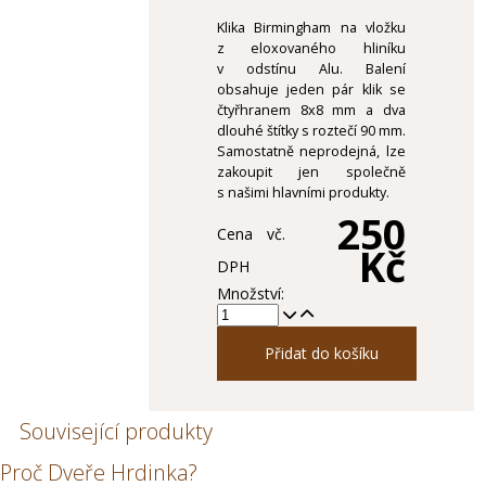
Klika Birmingham na vložku
z eloxovaného hliníku
v odstínu Alu. Balení
obsahuje jeden pár klik se
čtyřhranem 8x8 mm a dva
dlouhé štítky s roztečí 90 mm.
Samostatně neprodejná, lze
zakoupit jen společně
s našimi hlavními produkty.
250
Cena vč.
Kč
DPH
Množství:
Přidat do košíku
Související produkty
Proč Dveře Hrdinka?