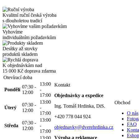
Kvalitní ruční česká výroba
s dlouholetou tradicí
Vyhovíme
individuálním požadavkům
Desítky až stovky
produktů skladem
K objednávkám nad
15 000 Kč
doprava zdarma
Otevírací doba
13:00
Kontakt
07:30 -
Pondělí
-
12:00
17:00
Objednávky a expedice
13:00
Obchod
07:30 -
Ing. Tomáš Hrdinka, DiS.
Úterý
-
12:00
17:00
O nás
+420 778 044 924
Fotoga
13:00
07:30 -
FAQ
Středa
-
objednavky@dverehrdinka.cz
12:00
Konta
17:00
Esho
Výroba a reklamace
13:00