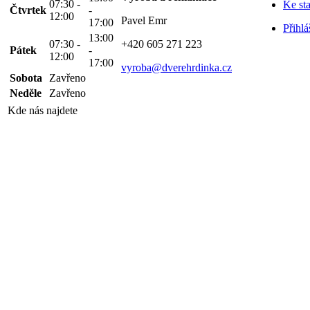
07:30 -
Ke st
Čtvrtek
-
12:00
Pavel Emr
17:00
Přihlá
13:00
07:30 -
+420 605 271 223
Pátek
-
12:00
17:00
vyroba@dverehrdinka.cz
Sobota
Zavřeno
Neděle
Zavřeno
Kde nás najdete