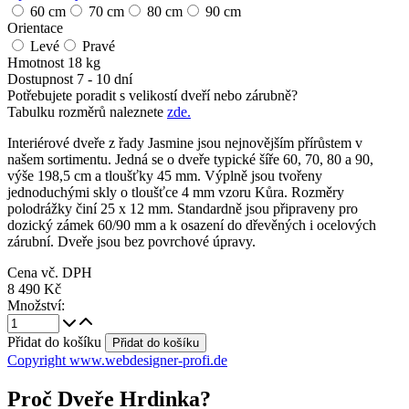
60 cm
70 cm
80 cm
90 cm
Orientace
Levé
Pravé
Hmotnost
18 kg
Dostupnost
7 - 10 dní
Potřebujete poradit s velikostí dveří nebo zárubně?
Tabulku rozměrů naleznete
zde.
Interiérové dveře z řady Jasmine jsou nejnovějším přírůstem v
našem sortimentu. Jedná se o dveře typické šíře 60, 70, 80 a 90,
výše 198,5 cm a tloušťky 45 mm. Výplně jsou tvořeny
jednoduchými skly o tloušťce 4 mm vzoru Kůra. Rozměry
polodrážky činí 25 x 12 mm. Standardně jsou připraveny pro
dozický zámek 60/90 mm a k osazení do dřevěných i ocelových
zárubní. Dveře jsou bez povrchové úpravy.
Cena vč. DPH
8 490 Kč
Množství:
Přidat do košíku
Copyright www.webdesigner-profi.de
Proč Dveře Hrdinka?