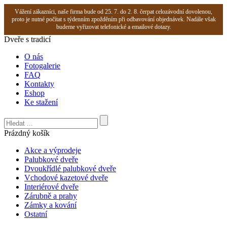
Vážení zákazníci, naše firma bude od 25. 7. do 2. 8. čerpat celozávodní dovolenou,
proto je nutné počítat s týdenním zpožděním při odbavování objednávek. Nadále však
budeme vyřizovat telefonické a emailové dotazy.
Dveře s tradicí
O nás
Fotogalerie
FAQ
Kontakty
Eshop
Ke stažení
Prázdný košík
Akce a výprodeje
Palubkové dveře
Dvoukřídlé palubkové dveře
Vchodové kazetové dveře
Interiérové dveře
Zárubně a prahy
Zámky a kování
Ostatní