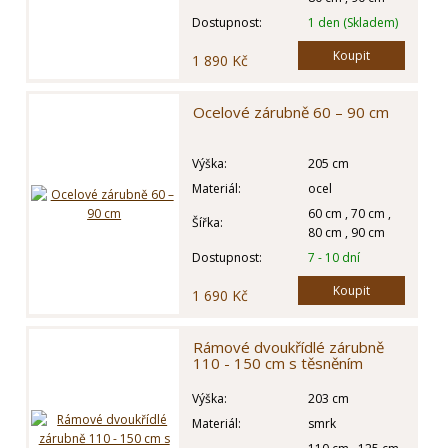
Dostupnost:
1 den (Skladem)
Koupit
1 890 Kč
Ocelové zárubně 60 – 90 cm
Výška:
205 cm
Materiál:
ocel
60 cm , 70 cm ,
Šířka:
80 cm , 90 cm
Dostupnost:
7 - 10 dní
Koupit
1 690 Kč
Rámové dvoukřídlé zárubně
110 - 150 cm s těsněním
Výška:
203 cm
Materiál:
smrk