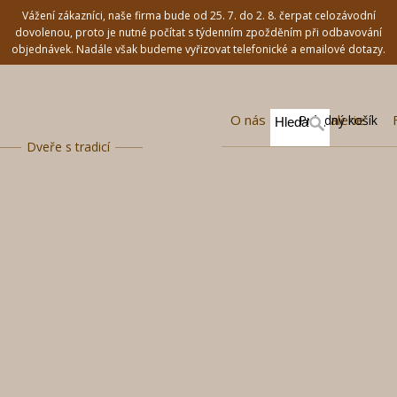
Vážení zákazníci, naše firma bude od 25. 7. do 2. 8. čerpat celozávodní
dovolenou, proto je nutné počítat s týdenním zpožděním při odbavování
objednávek. Nadále však budeme vyřizovat telefonické a emailové dotazy.
O nás
Fotogalerie
Prázdný košík
Dveře s tradicí