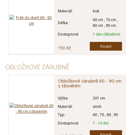
Materiál:
buk
60 cm , 70 cm ,
Délka:
80 cm , 90 cm
Dostupnost:
1 den (Skladem)
Koupit
150 Kč
OBLOŽKOVÉ ZÁRUBNĚ
Obložkové zárubně 60 - 90 cm
s těsněním
Výška:
201 cm
Materiál:
smrk
Typ:
60 , 70 , 80 , 90
Dostupnost:
7 - 10 dní
Koupit