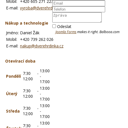
Mobil:
+420 605 271 223
E-mail:
vyroba@dverehrdinka.cz
Nákup a technologie
Odeslat
Joomla Forms
makes it right. Balbooa.com
Jméno:
Daniel Žák
Mobil:
+420 739 262 026
E-mail:
nakup@dverehrdinka.cz
Otevírací doba
13:00
7:30 -
Pondělí
-
12:00
17:00
13:00
7:30 -
Úterý
-
12:00
17:00
13:00
7:30 -
Středa
-
12:00
17:00
13:00
7:30 -