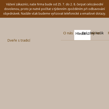
Vážení zákazníci, naše firma bude od 25. 7. do 2. 8. čerpat celozávodní
dovolenou, proto je nutné počítat s týdenním zpožděním při odbavování
objednávek. Nadále však budeme vyřizovat telefonické a emailové dotazy.
O nás
Fotogalerie
Prázdný košík
Dveře s tradicí