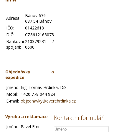
Bánov 679
Adresa:
687 54 Bánov
IČO:
01422618
DIČ:
CZ8612165078
Bankovní
210379231 /
spojení:
0600
Objednávky a
expedice
Jméno:
Ing. Tomáš Hrdinka, DiS.
Mobil:
+420 778 044 924
E-mail:
objednavky@dverehrdinka.cz
Výroba a reklamace
Kontaktní formulář
Jméno:
Pavel Emr