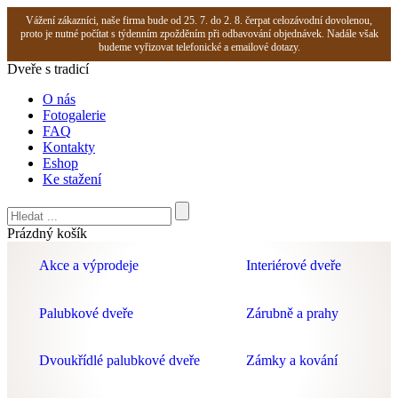
Vážení zákazníci, naše firma bude od 25. 7. do 2. 8. čerpat celozávodní dovolenou,
proto je nutné počítat s týdenním zpožděním při odbavování objednávek. Nadále však
budeme vyřizovat telefonické a emailové dotazy.
Dveře s tradicí
O nás
Fotogalerie
FAQ
Kontakty
Eshop
Ke stažení
Prázdný košík
Akce a výprodeje
Interiérové dveře
Palubkové dveře
Zárubně a prahy
Dvoukřídlé palubkové dveře
Zámky a kování