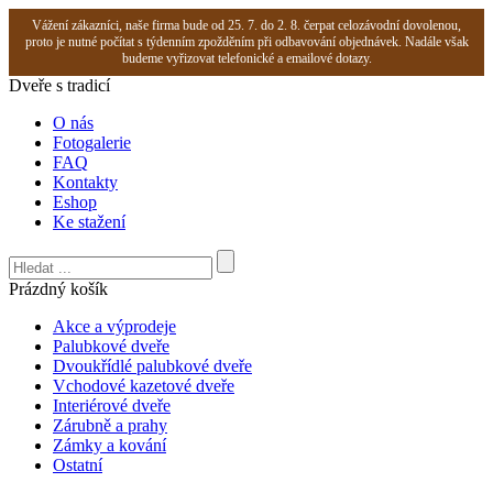
Vážení zákazníci, naše firma bude od 25. 7. do 2. 8. čerpat celozávodní dovolenou,
proto je nutné počítat s týdenním zpožděním při odbavování objednávek. Nadále však
budeme vyřizovat telefonické a emailové dotazy.
Dveře s tradicí
O nás
Fotogalerie
FAQ
Kontakty
Eshop
Ke stažení
Prázdný košík
Akce a výprodeje
Palubkové dveře
Dvoukřídlé palubkové dveře
Vchodové kazetové dveře
Interiérové dveře
Zárubně a prahy
Zámky a kování
Ostatní