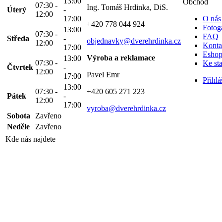
13:00
Obchod
07:30 -
Ing. Tomáš Hrdinka, DiS.
Úterý
-
12:00
17:00
O nás
+420 778 044 924
Fotoga
13:00
07:30 -
FAQ
Středa
-
objednavky@dverehrdinka.cz
12:00
Konta
17:00
Esho
Výroba a reklamace
13:00
07:30 -
Ke st
Čtvrtek
-
12:00
Pavel Emr
17:00
Přihlá
13:00
07:30 -
+420 605 271 223
Pátek
-
12:00
17:00
vyroba@dverehrdinka.cz
Sobota
Zavřeno
Neděle
Zavřeno
Kde nás najdete